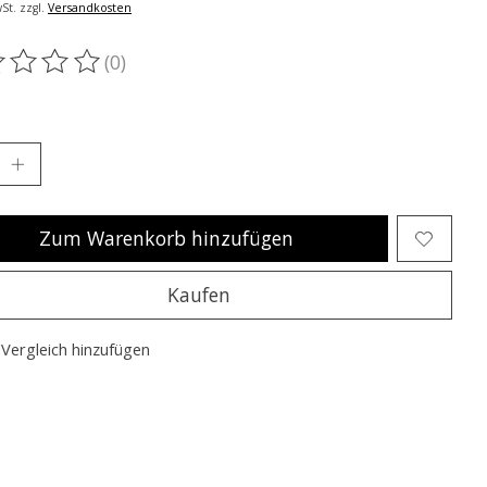
St. zzgl.
Versandkosten
(0)
ewertung dieses Produkts ist
0
von 5
Zum Warenkorb hinzufügen
Kaufen
Vergleich hinzufügen