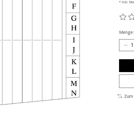
* Inkl. Mw
Die B
Menge:
Zum 