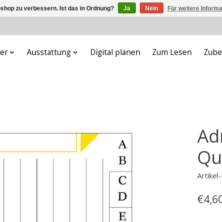
shop zu verbessern. Ist das in Ordnung?
Ja
Nein
Für weitere Inform
er
Ausstattung
Digital planen
Zum Lesen
Zube
Ad
Qu
Artike
€4,6