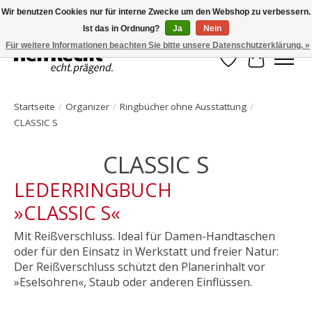
Wir benutzen Cookies nur für interne Zwecke um den Webshop zu verbessern.
Ist das in Ordnung?
Ja
Nein
HelfRecht-Planer | Jahresaktualisierungen | Zubehör
Für weitere Informationen beachten Sie bitte unsere Datenschutzerklärung. »
Wunschzettel
Ihr Waren
Startseite
/
Organizer
/
Ringbücher ohne Ausstattung
/
CLASSIC S
CLASSIC S
LEDERRINGBUCH
»CLASSIC S«
Mit Reißverschluss. Ideal für Damen-Handtaschen
oder für den Einsatz in Werkstatt und freier Natur:
Der Reißverschluss schützt den Planerinhalt vor
»Eselsohren«, Staub oder anderen Einflüssen.