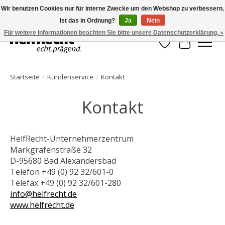
Wir benutzen Cookies nur für interne Zwecke um den Webshop zu verbessern.
Ist das in Ordnung?
Ja
Nein
HelfRecht-Planer | Jahresaktualisierungen | Zubehör
Für weitere Informationen beachten Sie bitte unsere Datenschutzerklärung. »
Wunschzettel
Ihr Waren
Startseite
/
Kundenservice
/
Kontakt
Kontakt
HelfRecht-Unternehmerzentrum
Markgrafenstraße 32
D-95680 Bad Alexandersbad
Telefon +49 (0) 92 32/601-0
Telefax +49 (0) 92 32/601-280
info@helfrecht.de
www.helfrecht.de