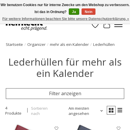
Wir benutzen Cookies nur für interne Zwecke um den Webshop zu verbessern.
Ist das in Ordnung?
Ja
Nein
HelfRecht-Planer | Jahresaktualisierungen | Zubehör
Für weitere Informationen beachten Sie bitte unsere Datenschutzerklärung. »
Wunschzettel
Ihr Waren
Startseite
/
Organizer
/
mehr als ein Kalender
/
Lederhüllen
Lederhüllen für mehr als
ein Kalender
Filter anzeigen
4
Sortieren
Am meisten
Produkte
nach
angesehen