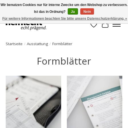
Wir benutzen Cookies nur für interne Zwecke um den Webshop zu verbessern.
Ist das in Ordnung?
Ja
Nein
HelfRecht-Planer | Jahresaktualisierungen | Zubehör
Für weitere Informationen beachten Sie bitte unsere Datenschutzerklärung. »
Wunschzettel
Ihr Waren
Startseite
/
Ausstattung
/
Formblätter
Formblätter