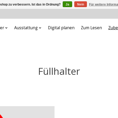
shop zu verbessern. Ist das in Ordnung?
Ja
Nein
Für weitere Inform
er
Ausstattung
Digital planen
Zum Lesen
Zube
Füllhalter