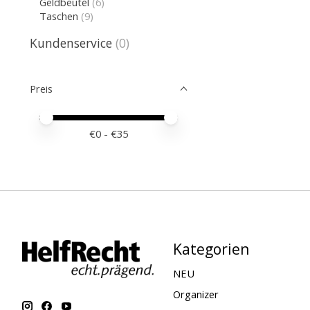
Geldbeutel
(6)
Taschen
(9)
Kundenservice
(0)
Preis
Preis – Mindestwert
Price maximum value
€
0
- €
35
Kategorien
NEU
Organizer