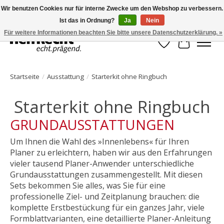
Wir benutzen Cookies nur für interne Zwecke um den Webshop zu verbessern.
Ist das in Ordnung?
Ja
Nein
HelfRecht-Planer | Jahresaktualisierungen | Zubehör
Für weitere Informationen beachten Sie bitte unsere Datenschutzerklärung. »
Wunschzettel
Ihr Waren
Startseite
/
Ausstattung
/
Starterkit ohne Ringbuch
Starterkit ohne Ringbuch
GRUNDAUSSTATTUNGEN
Um Ihnen die Wahl des »Innenlebens« für Ihren
Planer zu erleichtern, haben wir aus den Erfahrungen
vieler tausend Planer-Anwender unterschiedliche
Grundausstattungen zusammengestellt. Mit diesen
Sets bekommen Sie alles, was Sie für eine
professionelle Ziel- und Zeitplanung brauchen: die
komplette Erstbestückung für ein ganzes Jahr, viele
Formblattvarianten, eine detaillierte Planer-Anleitung