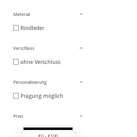
Material
Rindleder
Verschluss
ohne Verschluss
Personalisierung
Prägung möglich
Preis
Preis – Mindestwert
Price maximum value
€
0
- €
100