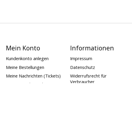
Mein Konto
Informationen
Kundenkonto anlegen
Impressum
Meine Bestellungen
Datenschutz
Meine Nachrichten (Tickets)
Widerrufsrecht für
Verbraucher
Mein Wunschzettel
AGB
Widerruf beantragen
Liefer- und
Zahlungsbedingungen
Versandkosten,
Versandarten und
Rücksendungen