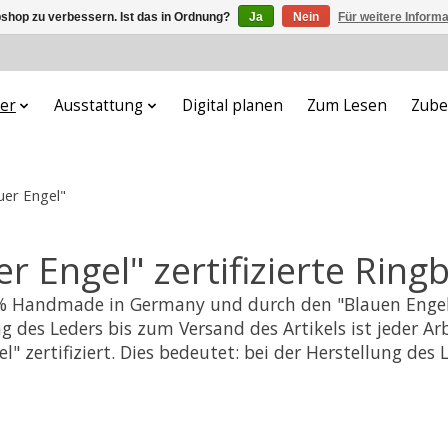
shop zu verbessern. Ist das in Ordnung?
Ja
Nein
Für weitere Inform
er
Ausstattung
Digital planen
Zum Lesen
Zube
uer Engel"
er Engel" zertifizierte Ring
% Handmade in Germany und durch den "Blauen Engel" z
 des Leders bis zum Versand des Artikels ist jeder A
" zertifiziert. Dies bedeutet: bei der Herstellung de