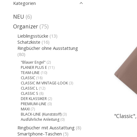
Kategorien
NEU
(6)
Organizer
(75)
Lieblingsstücke
(13)
Schatzkiste
(16)
Ringbücher ohne Ausstattung
(80)
"Blauer Engel"
(2)
PLANER PLUS E
(11)
TEAM-LINE
(10)
CLASSIC
(18)
CLASSIC IM VINTAGE-LOOK
(3)
CLASSIC L
(12)
CLASSIC S
(8)
DER KLASSIKER
(2)
PREMIUM-LINE
(0)
MAXI
(7)
BLACK-LINE (Kunststoff)
(3)
"Classic
Ausführliche Anleitung
(0)
Ringbücher mit Ausstattung
(8)
Smartphone-Taschen
(5)