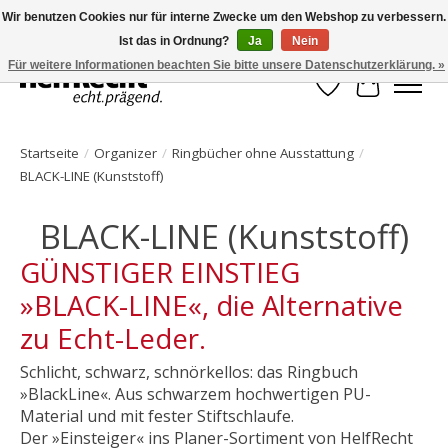
Wir benutzen Cookies nur für interne Zwecke um den Webshop zu verbessern.
Ist das in Ordnung?
Ja
Nein
HelfRecht-Planer | Jahresaktualisierungen | Zubehör
Für weitere Informationen beachten Sie bitte unsere Datenschutzerklärung. »
Wunschzettel
Ihr Waren
Startseite
/
Organizer
/
Ringbücher ohne Ausstattung
/
BLACK-LINE (Kunststoff)
BLACK-LINE (Kunststoff)
GÜNSTIGER EINSTIEG
»BLACK-LINE«, die Alternative
zu Echt-Leder.
Schlicht, schwarz, schnörkellos: das Ringbuch
»BlackLine«. Aus schwarzem hochwertigen PU-
Material und mit fester Stiftschlaufe.
Der »Einsteiger« ins Planer-Sortiment von HelfRecht