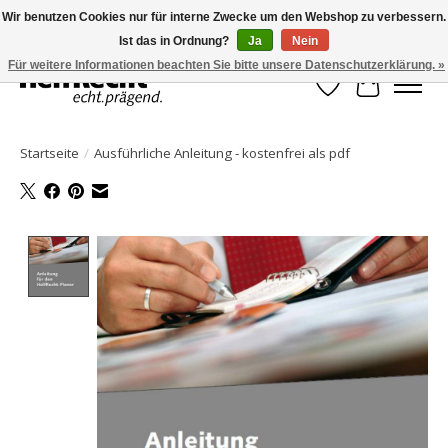
Wir benutzen Cookies nur für interne Zwecke um den Webshop zu verbessern.
Ist das in Ordnung?
Ja
Nein
HelfRecht-Planer | Jahresaktualisierungen | Zubehör
Für weitere Informationen beachten Sie bitte unsere Datenschutzerklärung. »
Wunschzettel
Ihr Waren
Startseite
/
Ausführliche Anleitung - kostenfrei als pdf
Product image slideshow Items