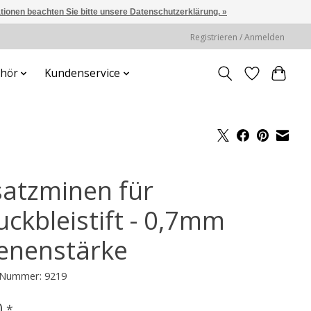
ationen beachten Sie bitte unsere Datenschutzerklärung. »
Registrieren / Anmelden
hör
Kundenservice
satzminen für
uckbleistift - 0,7mm
enenstärke
l-Nummer: 9219
0
*