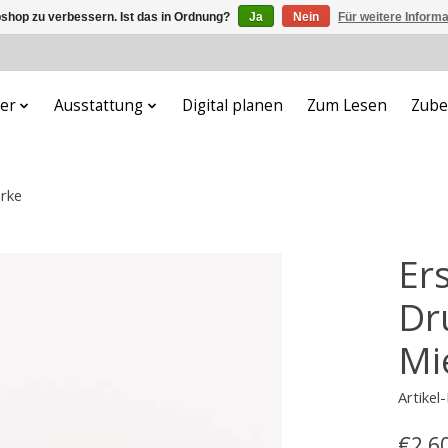
shop zu verbessern. Ist das in Ordnung?
Ja
Nein
Für weitere Inform
er
Ausstattung
Digital planen
Zum Lesen
Zube
ärke
Er
Dr
Mi
Artike
€2,6