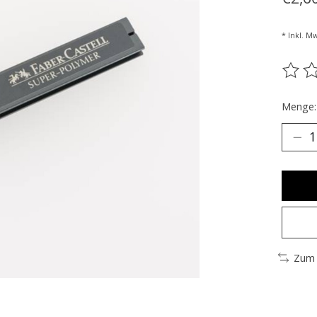
* Inkl. Mw
Die B
Menge:
Zum 