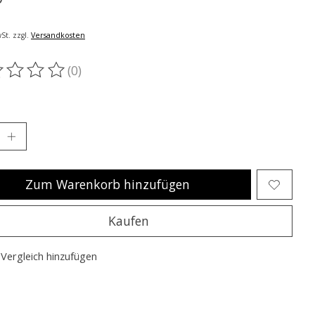
St. zzgl.
Versandkosten
(0)
ewertung dieses Produkts ist
0
von 5
Zum Warenkorb hinzufügen
Kaufen
Vergleich hinzufügen