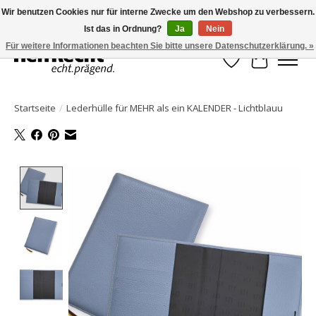
Wir benutzen Cookies nur für interne Zwecke um den Webshop zu verbessern.
Ist das in Ordnung?
Ja
Nein
HelfRecht-Planer | Jahresaktualisierungen | Zubehör
Für weitere Informationen beachten Sie bitte unsere Datenschutzerklärung. »
Wunschzettel
Ihr Waren
Startseite
/
Lederhülle für MEHR als ein KALENDER - Lichtblauu
Product image slideshow Items