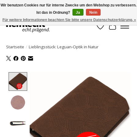
Wir benutzen Cookies nur für interne Zwecke um den Webshop zu verbessern.
Ist das in Ordnung?
Ja
Nein
HelfRecht-Planer | Jahresaktualisierungen | Zubehör
Für weitere Informationen beachten Sie bitte unsere Datenschutzerklärung. »
Wunschzettel
Ihr Waren
Startseite
/
Lieblingsstück: Leguan-Optik in Natur
Product image slideshow Items