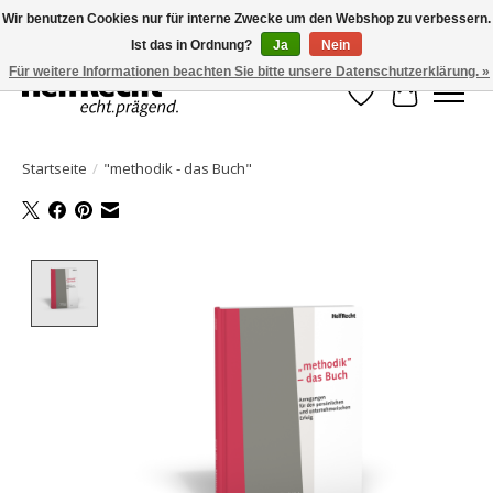
Wir benutzen Cookies nur für interne Zwecke um den Webshop zu verbessern.
Ist das in Ordnung?
Ja
Nein
HelfRecht-Planer | Jahresaktualisierungen | Zubehör
Für weitere Informationen beachten Sie bitte unsere Datenschutzerklärung. »
Wunschzettel
Ihr Waren
Startseite
/
"methodik - das Buch"
Product image slideshow Items