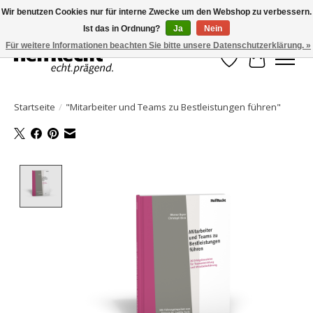
Wir benutzen Cookies nur für interne Zwecke um den Webshop zu verbessern.
Ist das in Ordnung?
Ja
Nein
HelfRecht-Planer | Jahresaktualisierungen | Zubehör
Für weitere Informationen beachten Sie bitte unsere Datenschutzerklärung. »
Wunschzettel
Ihr Waren
Startseite
/
"Mitarbeiter und Teams zu Bestleistungen führen"
Product image slideshow Items