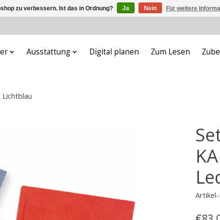
shop zu verbessern. Ist das in Ordnung?
Ja
Nein
Für weitere Inform
er
Ausstattung
Digital planen
Zum Lesen
Zube
 Lichtblau
Se
KA
Le
Artike
€83,