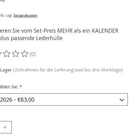
St. zzgl.
Versandkosten
tieren Sie vom Set-Preis MEHR als ein KALENDER
plus passende Lederhülle
(0)
ewertung dieses Produkts ist
0
von 5
 Lager
(Zeitrahmen für die Lieferung:zwei bis drei Werktage)
ählen Sie:
*