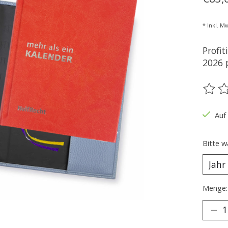
* Inkl. Mw
Profi
2026 
Die B
Auf
Bitte w
Menge: