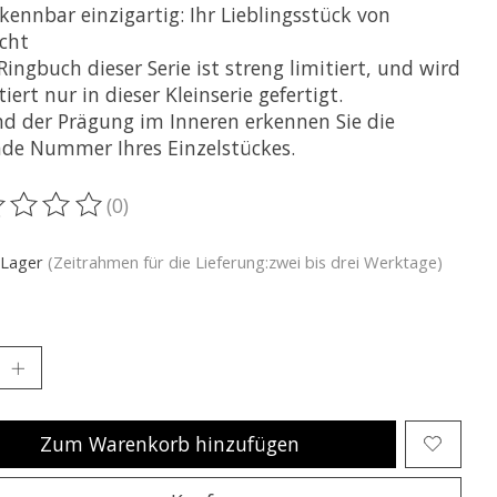
kennbar einzigartig: Ihr Lieblingsstück von
echt
Ringbuch dieser Serie ist streng limitiert, und wird
iert nur in dieser Kleinserie gefertigt.
d der Prägung im Inneren erkennen Sie die
nde Nummer Ihres Einzelstückes.
(0)
ewertung dieses Produkts ist
0
von 5
 Lager
(Zeitrahmen für die Lieferung:zwei bis drei Werktage)
Zum Warenkorb hinzufügen