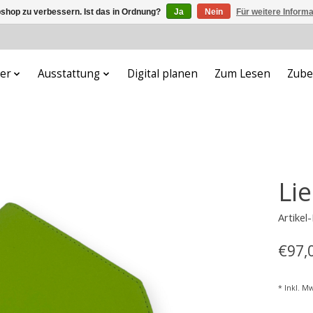
shop zu verbessern. Ist das in Ordnung?
Ja
Nein
Für weitere Inform
er
Ausstattung
Digital planen
Zum Lesen
Zube
Li
Artike
€97,
* Inkl. Mw