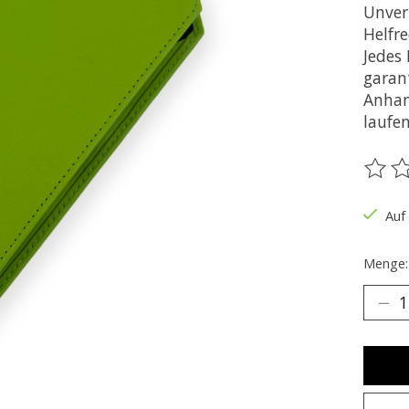
Unver
Helfr
Jedes 
garant
Anhan
laufe
Die B
Auf
Menge: