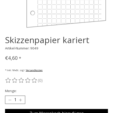
Skizzenpapier kariert
Artikel-Nummer: 9049
€4,60
*
* Inkl. MwSt. zzgl.
Versandkosten
(0)
Die Bewertung dieses Produkts ist
0
von 5
Menge: