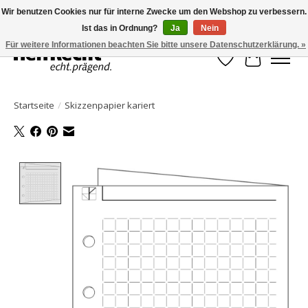
Wir benutzen Cookies nur für interne Zwecke um den Webshop zu verbessern.
Ist das in Ordnung?
Ja
Nein
HelfRecht-Planer | Jahresaktualisierungen | Zubehör
Für weitere Informationen beachten Sie bitte unsere Datenschutzerklärung. »
Wunschzettel
Ihr Waren
Startseite
/
Skizzenpapier kariert
Product image slideshow Items