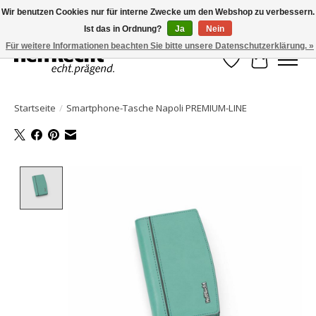
Wir benutzen Cookies nur für interne Zwecke um den Webshop zu verbessern.
Ist das in Ordnung?
Ja
Nein
HelfRecht-Planer | Jahresaktualisierungen | Zubehör
Für weitere Informationen beachten Sie bitte unsere Datenschutzerklärung. »
Wunschzettel
Ihr Waren
Startseite
/
Smartphone-Tasche Napoli PREMIUM-LINE
Product image slideshow Items