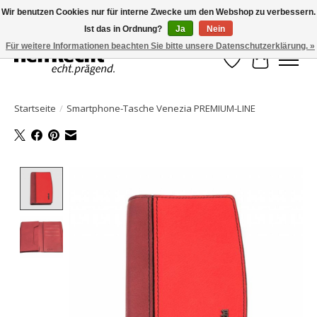
Wir benutzen Cookies nur für interne Zwecke um den Webshop zu verbessern.
Ist das in Ordnung?
Ja
Nein
HelfRecht-Planer | Jahresaktualisierungen | Zubehör
Für weitere Informationen beachten Sie bitte unsere Datenschutzerklärung. »
Wunschzettel
Ihr Waren
Startseite
/
Smartphone-Tasche Venezia PREMIUM-LINE
Product image slideshow Items