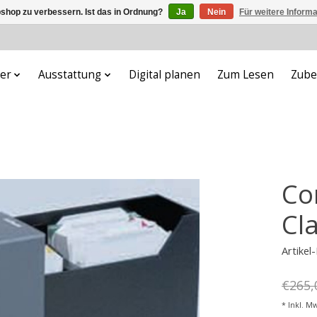
shop zu verbessern. Ist das in Ordnung?
Ja
Nein
Für weitere Inform
er
Ausstattung
Digital planen
Zum Lesen
Zube
Co
Cla
Artike
€265,
* Inkl. Mw