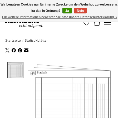
Wir benutzen Cookies nur für interne Zwecke um den Webshop zu verbessern.
Ist das in Ordnung?
Ja
Nein
HelfRecht-Planer | Jahresaktualisierungen | Zubehör
Für weitere Informationen beachten Sie bitte unsere Datenschutzerklärung. »
Wunschzettel
Ihr Waren
Startseite
/
Statistikblätter
Product image slideshow Items