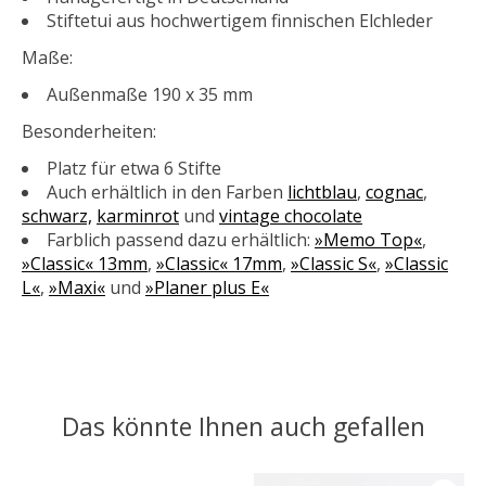
Stiftetui aus hochwertigem finnischen Elchleder
Maße:
Außenmaße 190 x 35 mm
Besonderheiten:
Platz für etwa 6 Stifte
Auch erhältlich in den Farben
lichtblau
,
cognac
,
schwarz,
karminrot
und
vintage chocolate
Farblich passend dazu erhältlich:
»Memo Top«
,
»Classic« 13mm
,
»Classic« 17mm
,
»Classic S«
,
»Classic
L«
,
»Maxi«
und
»Planer plus E«
Das könnte Ihnen auch gefallen
Produkt-Karussell-Artikel