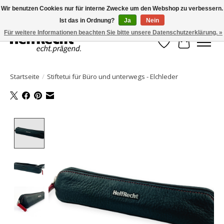
Wir benutzen Cookies nur für interne Zwecke um den Webshop zu verbessern.
Ist das in Ordnung?
Ja
Nein
HelfRecht-Planer | Jahresaktualisierungen | Zubehör
Für weitere Informationen beachten Sie bitte unsere Datenschutzerklärung. »
Wunschzettel
Ihr Waren
Startseite
/
Stiftetui für Büro und unterwegs - Elchleder
Product image slideshow Items