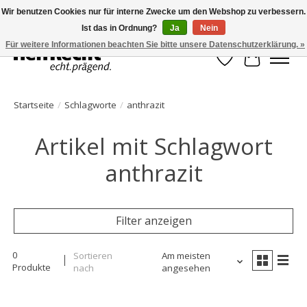
Wir benutzen Cookies nur für interne Zwecke um den Webshop zu verbessern.
Ist das in Ordnung?
Ja
Nein
HelfRecht-Planer | Jahresaktualisierungen | Zubehör
Für weitere Informationen beachten Sie bitte unsere Datenschutzerklärung. »
Wunschzettel
Ihr Waren
Startseite
/
Schlagworte
/
anthrazit
Artikel mit Schlagwort
anthrazit
Filter anzeigen
0
Sortieren
Am meisten
Produkte
nach
angesehen