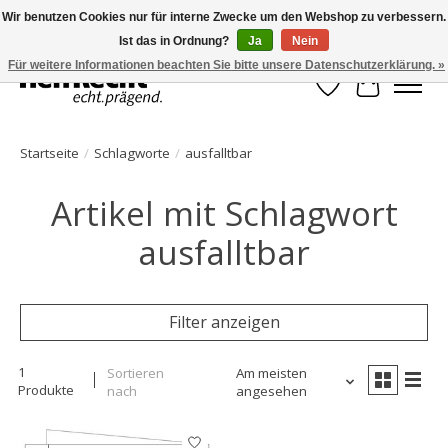
Wir benutzen Cookies nur für interne Zwecke um den Webshop zu verbessern.
Ist das in Ordnung?
Ja
Nein
HelfRecht-Planer | Jahresaktualisierungen | Zubehör
Für weitere Informationen beachten Sie bitte unsere Datenschutzerklärung. »
Wunschzettel
Ihr Waren
Startseite
/
Schlagworte
/
ausfalltbar
Artikel mit Schlagwort
ausfalltbar
Filter anzeigen
1
Sortieren
Am meisten
Produkte
nach
angesehen