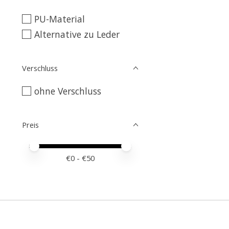
PU-Material
Alternative zu Leder
Verschluss
ohne Verschluss
Preis
Preis – Mindestwert
Price maximum value
€
0
- €
50