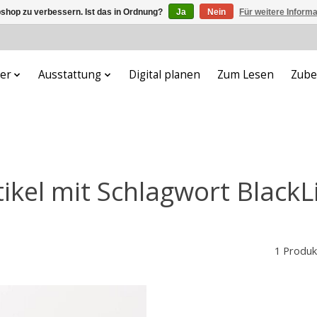
shop zu verbessern. Ist das in Ordnung?
Ja
Nein
Für weitere Inform
er
Ausstattung
Digital planen
Zum Lesen
Zube
tikel mit Schlagwort BlackL
1 Produk