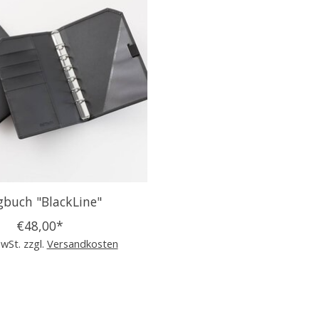
gbuch "BlackLine"
€48,00*
MwSt. zzgl.
Versandkosten