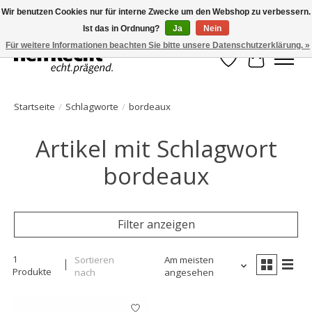
Wir benutzen Cookies nur für interne Zwecke um den Webshop zu verbessern.
Ist das in Ordnung?
Ja
Nein
HelfRecht-Planer | Jahresaktualisierungen | Zubehör
Für weitere Informationen beachten Sie bitte unsere Datenschutzerklärung. »
Wunschzettel
Ihr Waren
Startseite
/
Schlagworte
/
bordeaux
Artikel mit Schlagwort
bordeaux
Filter anzeigen
1
Sortieren
Am meisten
Produkte
nach
angesehen