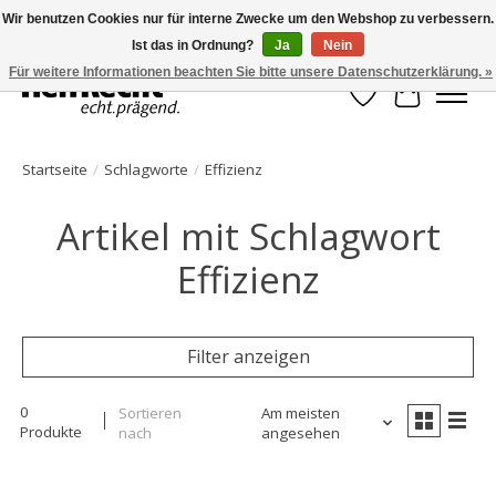
Wir benutzen Cookies nur für interne Zwecke um den Webshop zu verbessern.
Ist das in Ordnung?
Ja
Nein
HelfRecht-Planer | Jahresaktualisierungen | Zubehör
Für weitere Informationen beachten Sie bitte unsere Datenschutzerklärung. »
Wunschzettel
Ihr Waren
Startseite
/
Schlagworte
/
Effizienz
Artikel mit Schlagwort
Effizienz
Filter anzeigen
0
Sortieren
Am meisten
Produkte
nach
angesehen