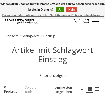
Wir benutzen Cookies nur für interne Zwecke um den Webshop zu verbessern.
Ist das in Ordnung?
Ja
Nein
HelfRecht-Planer | Jahresaktualisierungen | Zubehör
Für weitere Informationen beachten Sie bitte unsere Datenschutzerklärung. »
Wunschzettel
Ihr Waren
Startseite
/
Schlagworte
/
Einstieg
Artikel mit Schlagwort
Einstieg
Filter anzeigen
0
Sortieren
Am meisten
Produkte
nach
angesehen