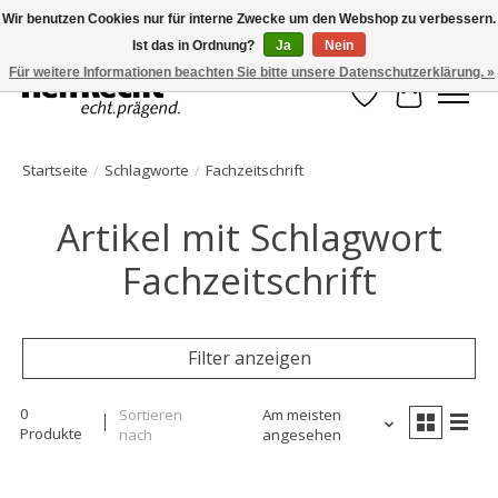
Wir benutzen Cookies nur für interne Zwecke um den Webshop zu verbessern.
Ist das in Ordnung?
Ja
Nein
HelfRecht-Planer | Jahresaktualisierungen | Zubehör
Für weitere Informationen beachten Sie bitte unsere Datenschutzerklärung. »
Wunschzettel
Ihr Waren
Startseite
/
Schlagworte
/
Fachzeitschrift
Artikel mit Schlagwort
Fachzeitschrift
Filter anzeigen
0
Sortieren
Am meisten
Produkte
nach
angesehen