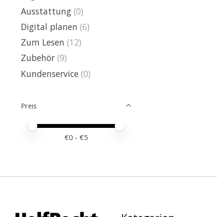
Ausstattung
(0)
Digital planen
(6)
Zum Lesen
(12)
Zubehör
(9)
Kundenservice
(0)
Preis
Preis – Mindestwert
Price maximum value
€
0
- €
5