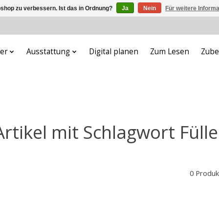
shop zu verbessern. Ist das in Ordnung?
Ja
Nein
Für weitere Inform
er
Ausstattung
Digital planen
Zum Lesen
Zube
Artikel mit Schlagwort Fülle
0 Produk