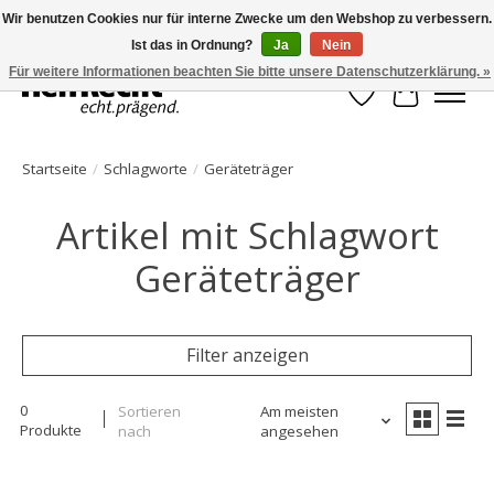
Wir benutzen Cookies nur für interne Zwecke um den Webshop zu verbessern.
Ist das in Ordnung?
Ja
Nein
HelfRecht-Planer | Jahresaktualisierungen | Zubehör
Für weitere Informationen beachten Sie bitte unsere Datenschutzerklärung. »
Wunschzettel
Ihr Waren
Startseite
/
Schlagworte
/
Geräteträger
Artikel mit Schlagwort
Geräteträger
Filter anzeigen
0
Sortieren
Am meisten
Produkte
nach
angesehen