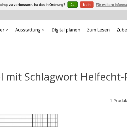
shop zu verbessern. Ist das in Ordnung?
Ja
Nein
Für weitere Inform
er
Ausstattung
Digital planen
Zum Lesen
Zube
el mit Schlagwort Helfecht-
1 Produk