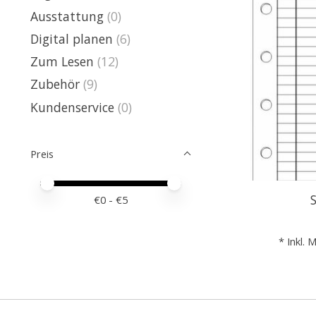
Ausstattung
(0)
Digital planen
(6)
Zum Lesen
(12)
Zubehör
(9)
Kundenservice
(0)
Preis
Preis – Mindestwert
Price maximum value
S
€
0
- €
5
* Inkl. 