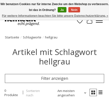
Wir benutzen Cookies nur für interne Zwecke um den Webshop zu verbessern.
Ist das in Ordnung?
Ja
Nein
HelfRecht-Planer | Jahresaktualisierungen | Zubehör
Für weitere Informationen beachten Sie bitte unsere Datenschutzerklärung. »
Wunschzettel
Ihr Waren
Startseite
/
Schlagworte
/
hellgrau
Artikel mit Schlagwort
hellgrau
Filter anzeigen
0
Sortieren
Am meisten
Produkte
nach
angesehen