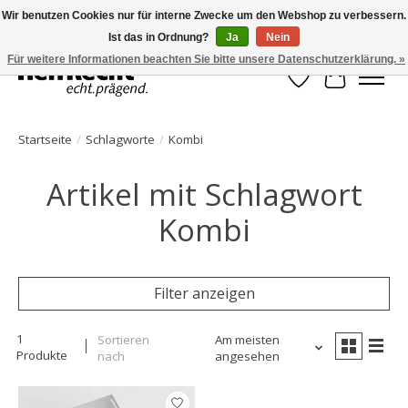
Wir benutzen Cookies nur für interne Zwecke um den Webshop zu verbessern.
Ist das in Ordnung?
Ja
Nein
HelfRecht-Planer | Jahresaktualisierungen | Zubehör
Für weitere Informationen beachten Sie bitte unsere Datenschutzerklärung. »
Wunschzettel
Ihr Waren
Startseite
/
Schlagworte
/
Kombi
Artikel mit Schlagwort
Kombi
Filter anzeigen
1
Sortieren
Am meisten
Produkte
nach
angesehen