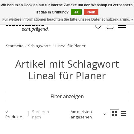
Wir benutzen Cookies nur für interne Zwecke um den Webshop zu verbessern.
Ist das in Ordnung?
Ja
Nein
HelfRecht-Planer | Jahresaktualisierungen | Zubehör
Für weitere Informationen beachten Sie bitte unsere Datenschutzerklärung. »
Wunschzettel
Ihr Waren
Startseite
/
Schlagworte
/
Lineal für Planer
Artikel mit Schlagwort
Lineal für Planer
Filter anzeigen
0
Sortieren
Am meisten
Produkte
nach
angesehen