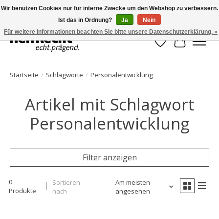
Wir benutzen Cookies nur für interne Zwecke um den Webshop zu verbessern.
Ist das in Ordnung?
Ja
Nein
HelfRecht-Planer | Jahresaktualisierungen | Zubehör
Für weitere Informationen beachten Sie bitte unsere Datenschutzerklärung. »
Wunschzettel
Ihr Waren
Startseite
/
Schlagworte
/
Personalentwicklung
Artikel mit Schlagwort
Personalentwicklung
Filter anzeigen
0
Sortieren
Am meisten
Produkte
nach
angesehen