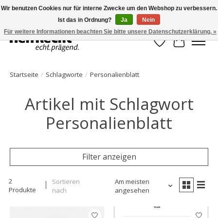
Wir benutzen Cookies nur für interne Zwecke um den Webshop zu verbessern.
Ist das in Ordnung?
Ja
Nein
HelfRecht-Planer | Jahresaktualisierungen | Zubehör
Für weitere Informationen beachten Sie bitte unsere Datenschutzerklärung. »
Wunschzettel
Ihr Waren
Startseite
/
Schlagworte
/
Personalienblatt
Artikel mit Schlagwort
Personalienblatt
Filter anzeigen
2
Sortieren
Am meisten
Produkte
nach
angesehen