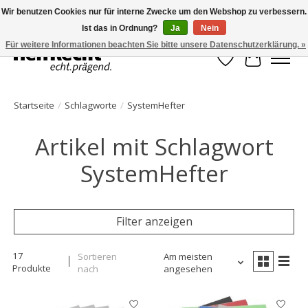
Wir benutzen Cookies nur für interne Zwecke um den Webshop zu verbessern.
Ist das in Ordnung?
Ja
Nein
HelfRecht-Planer | Jahresaktualisierungen | Zubehör
Für weitere Informationen beachten Sie bitte unsere Datenschutzerklärung. »
Wunschzettel
Ihr Waren
Startseite
/
Schlagworte
/
SystemHefter
Artikel mit Schlagwort
SystemHefter
Filter anzeigen
17
Sortieren
Am meisten
Produkte
nach
angesehen