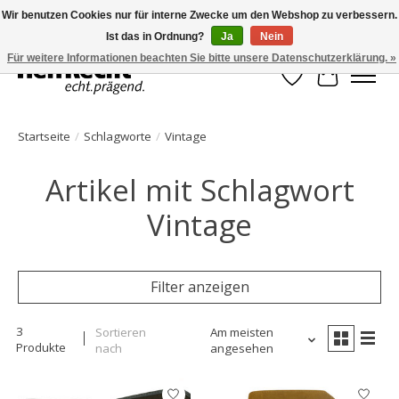
Wir benutzen Cookies nur für interne Zwecke um den Webshop zu verbessern.
Ist das in Ordnung?
Ja
Nein
HelfRecht-Planer | Jahresaktualisierungen | Zubehör
Für weitere Informationen beachten Sie bitte unsere Datenschutzerklärung. »
Wunschzettel
Ihr Waren
Startseite
/
Schlagworte
/
Vintage
Artikel mit Schlagwort
Vintage
Filter anzeigen
3
Sortieren
Am meisten
Produkte
nach
angesehen