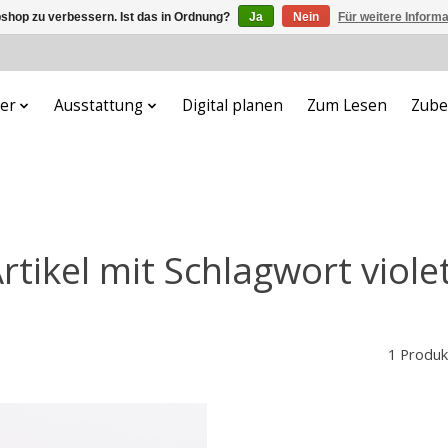
shop zu verbessern. Ist das in Ordnung?
Ja
Nein
Für weitere Inform
er
Ausstattung
Digital planen
Zum Lesen
Zube
rtikel mit Schlagwort viole
1 Produk