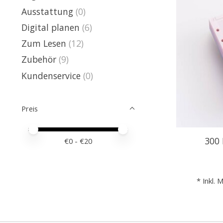
Ausstattung
(0)
Digital planen
(6)
Zum Lesen
(12)
Zubehör
(9)
Kundenservice
(0)
Preis
Preis – Mindestwert
Price maximum value
300 
€
0
- €
20
* Inkl. 