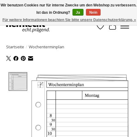
Wir benutzen Cookies nur für interne Zwecke um den Webshop zu verbessern.
Ist das in Ordnung?
Ja
Nein
HelfRecht-Planer | Jahresaktualisierungen | Zubehör
Für weitere Informationen beachten Sie bitte unsere Datenschutzerklärung. »
Wunschzettel
Ihr Waren
Startseite
/
Wochenterminplan
Product image slideshow Items