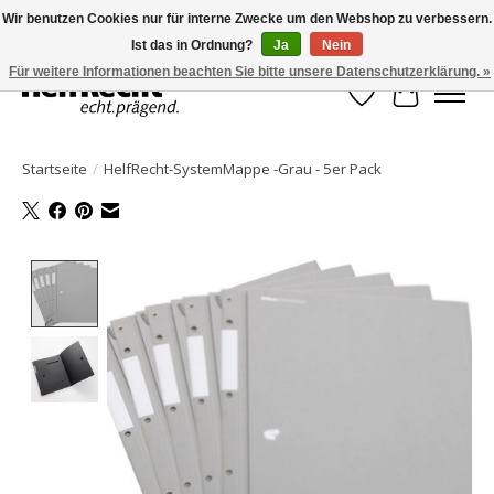
Wir benutzen Cookies nur für interne Zwecke um den Webshop zu verbessern.
Ist das in Ordnung?
Ja
Nein
HelfRecht-Planer | Jahresaktualisierungen | Zubehör
Für weitere Informationen beachten Sie bitte unsere Datenschutzerklärung. »
Wunschzettel
Ihr Waren
Startseite
/
HelfRecht-SystemMappe -Grau - 5er Pack
Product image slideshow Items