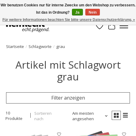
Wir benutzen Cookies nur für interne Zwecke um den Webshop zu verbessern.
Ist das in Ordnung?
Ja
Nein
HelfRecht-Planer | Jahresaktualisierungen | Zubehör
Für weitere Informationen beachten Sie bitte unsere Datenschutzerklärung. »
Wunschzettel
Ihr Waren
Startseite
/
Schlagworte
/
grau
Artikel mit Schlagwort
grau
Filter anzeigen
10
Sortieren
Am meisten
Produkte
nach
angesehen